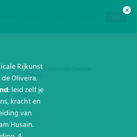
 Rijkunst
Contact
+31 6 21 22 04 05
Mail
ticale Rijkunst
Berichten over Oude Chinese
de Oliveira.
wijsheid:
and
: leid zelf je
ns, kracht en
leiding van
yam Husain.
ding, 4