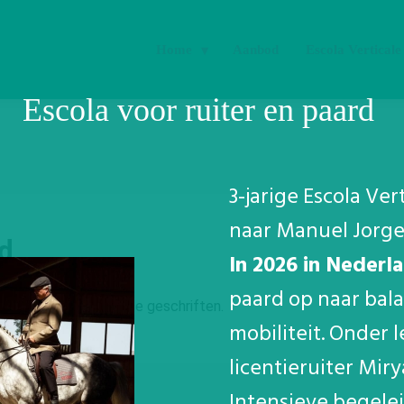
Home
Aanbod
Escola Verticale
Escola voor ruiter en paard
3-jarige Escola Ver
naar Manuel Jorge 
d
In 2026 in Nederl
paard op naar bala
s volgens oude Chinese geschriften.
mobiliteit. Onder 
licentieruiter Mir
Intensieve begelei