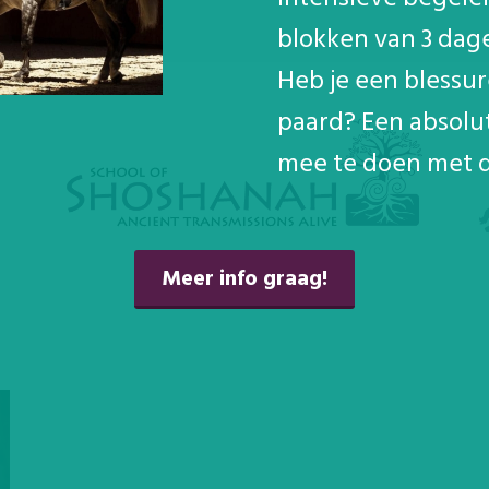
blokken van 3 dage
Heb je een blessu
paard? Een absolu
mee te doen met d
School of Shoshanah
Meer info graag!