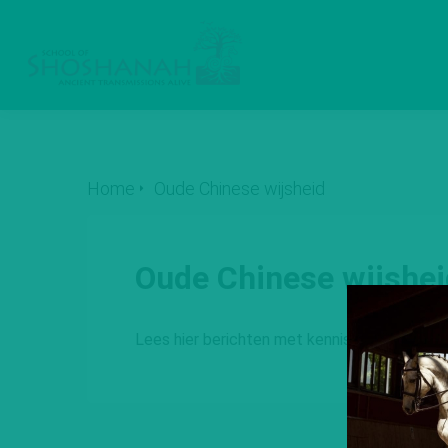
Home
Oude Chinese wijsheid
Oude Chinese wijshei
Lees hier berichten met kennis over de men