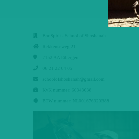
BonSpirit - School of Shoshanah
Rekkenseweg 21
7152 AA
Eibergen
06 21 22 04 05
schoolofshoshanah@gmail.com
KvK nummer: 66343038
BTW nummer: NL001676320B88