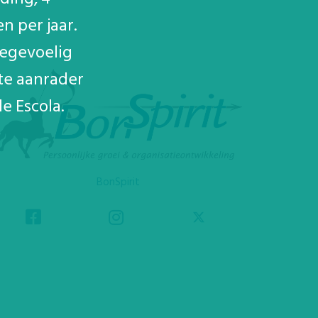
n per jaar.
regevoelig
te aanrader
e Escola.
BonSpirit